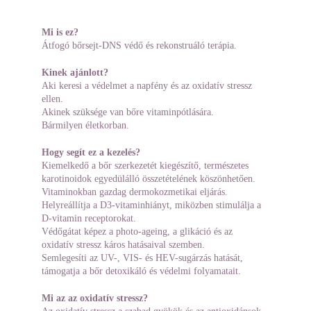
Mi is ez?
Átfogó bőrsejt-DNS védő és rekonstruáló terápia.
Kinek ajánlott?
Aki keresi a védelmet a napfény és az oxidatív stressz 
ellen.
Akinek szüksége van bőre vitaminpótlására.
Bármilyen életkorban.
Hogy segít ez a kezelés?
Kiemelkedő a bőr szerkezetét kiegészítő, természetes 
karotinoidok egyedülálló összetételének köszönhetően.
Vitaminokban gazdag dermokozmetikai eljárás.
Helyreállítja a D3-vitaminhiányt, miközben stimulálja a 
D-vitamin receptorokat.
Védőgátat képez a photo-ageing, a glikáció és az 
oxidatív stressz káros hatásaival szemben.
Semlegesíti az UV-, VIS- és HEV-sugárzás hatását, 
támogatja a bőr detoxikáló és védelmi folyamatait.
Mi az az oxidatív stressz?