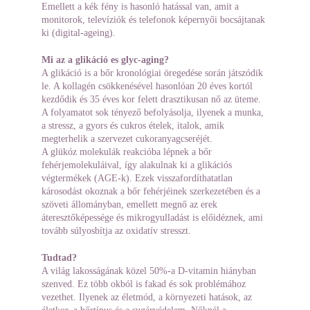
Emellett a kék fény is hasonló hatással van, amit a 
monitorok, televíziók és telefonok képernyői bocsájtanak 
ki (digital-ageing).
Mi az a glikáció es glyc-aging?
A glikáció is a bőr kronológiai öregedése során játszódik 
le. A kollagén csökkenésével hasonlóan 20 éves kortól 
kezdődik és 35 éves kor felett drasztikusan nő az üteme. 
A folyamatot sok tényező befolyásolja, ilyenek a munka, 
a stressz, a gyors és cukros ételek, italok, amik 
megterhelik a szervezet cukoranyagcseréjét.
A glükóz molekulák reakcióba lépnek a bőr 
fehérjemolekuláival, így alakulnak ki a glikációs 
végtermékek (AGE-k). Ezek visszafordíthatatlan 
károsodást okoznak a bőr fehérjéinek szerkezetében és a 
szöveti állományban, emellett megnő az erek 
áteresztőképessége és mikrogyulladást is előidéznek, ami 
tovább súlyosbítja az oxidatív stresszt.
Tudtad?
A világ lakosságának közel 50%-a D-vitamin hiányban 
szenved. Ez több okból is fakad és sok problémához 
vezethet. Ilyenek az életmód, a környezeti hatások, az 