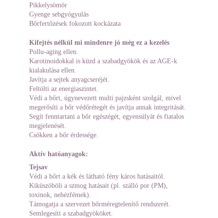
Pikkelysömör
Gyenge sebgyógyulás
Bőrfertőzések fokozott kockázata
Kifejtés nélkül mi mindenre jó még ez a kezelés
Pollu-aging ellen.
Karotinoidokkal is küzd a szabadgyökök és az AGE-k 
kialakulása ellen.
Javítja a sejtek anyagcseréjét.
Feltölti az energiaszintet.
Védi a bőrt, úgynevezett multi pajzsként szolgál, mivel 
megerősíti a bőr védőrétegét és javítja annak integritását.
Segít fenntartani a bőr egészégét, egyensúlyát és fiatalos 
megjelenését.
Csökken a bőr érdessége.
Aktív hatóanyagok:
Tejsav
Védi a bőrt a kék és látható fény káros hatásaitól.
Kiküszöböli a szmog hatásait (pl. szálló por (PM), 
toxinok, nehézfémek).
Támogatja a szervezet bőrméregtelenítő rendszerét.
Semlegesíti a szabadgyököket.