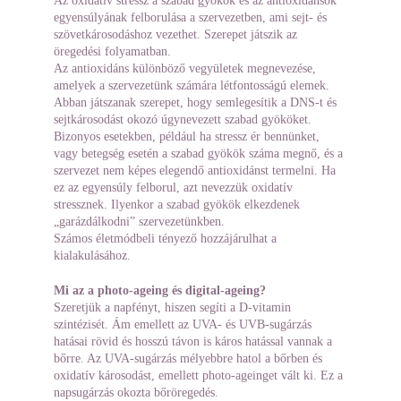
Az oxidatív stressz a szabad gyökök és az antioxidánsok 
egyensúlyának felborulása a szervezetben, ami sejt- és 
szövetkárosodáshoz vezethet. Szerepet játszik az 
öregedési folyamatban.
Az antioxidáns különböző vegyületek megnevezése, 
amelyek a szervezetünk számára létfontosságú elemek. 
Abban játszanak szerepet, hogy semlegesítik a DNS-t és 
sejtkárosodást okozó úgynevezett szabad gyököket.
Bizonyos esetekben, például ha stressz ér bennünket, 
vagy betegség esetén a szabad gyökök száma megnő, és a 
szervezet nem képes elegendő antioxidánst termelni. Ha 
ez az egyensúly felborul, azt nevezzük oxidatív 
stressznek. Ilyenkor a szabad gyökök elkezdenek 
„garázdálkodni” szervezetünkben.
Számos életmódbeli tényező hozzájárulhat a 
kialakulásához.
Mi az a photo-ageing és digital-ageing?
Szeretjük a napfényt, hiszen segíti a D-vitamin 
szintézisét. Ám emellett az UVA- és UVB-sugárzás 
hatásai rövid és hosszú távon is káros hatással vannak a 
bőrre. Az UVA-sugárzás mélyebbre hatol a bőrben és 
oxidatív károsodást, emellett photo-ageinget vált ki. Ez a 
napsugárzás okozta bőröregedés.