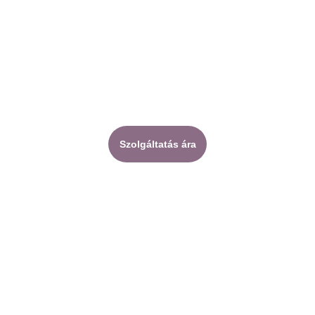
Szolgáltatás ára
Sakura Szépségszalon
Nyitvatartás 
Az árváltozás jogát 
bejelentkezés alapján.
fenntartom.
Csak számlás fizetésre 
van lehetőség.