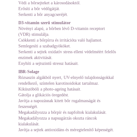
Védi a bőrsejteket a károsodásoktól.
Erősíti a bőr védőgátját.
Serkenti a bőr anyagcseréjét.
D3-vitamin szerű stimulátor
Növényi alapú, a bőrben lévő D-vitamin receptort 
(VDR) stimulálja.
Csökkenti a bőrpírra és irritációta való hajlamot.
Semlegesíti a szabadgyököket.
Serkenti a sejtek oxidatív stress elleni védelméért felelős 
enzimek aktivitását.
Enyhíti a sejtszintű stressz hatásait.
IBR-Solage
Rózsaszín algákból nyert, UV-elnyelő tulajdonságokkal 
rendelkező, színtelen karotinoidokat tartalmaz.
Kiküszöböli a photo-ageing hatásait.
Gátolja a glikációs öregedést.
Javítja a napozásnak kitett bőr rugalmasságát és 
feszességét.
Megakadályozza a bőrpír és napfoltok kialakulását.
Megakadályozza a napsugárzás okozta ráncok 
kialakulását.
Javítja a sejtek antioxidáns és méregtelenítő képességét.