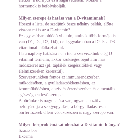
életkor, a bőrtípus és a sugárvédelem. Nőknél a 
hormonok is befolyásolják.
Milyen szerepe és hatása van a D-vitaminnak?
Hosszú a lista, de szedjünk össze néhány példát, előtte 
viszont mi is az a D-vitamin?
Ez egy zsírban oldódó vitamin, aminek több formája is 
van (D1, D2, D3, D4), de leggyakrabban a D2 és a D3 
vitaminnal találkozhatunk.
Ha a napfény hatására nem tud a szervezetünk elég D-
vitamint termelni, akkor szükséges bejuttatni más 
módszerrel azt (pl. táplálék kiegészítőkkel vagy 
élelmiszereken keresztül).
Szervezetünkben fontos az immunrendszerben 
működésében, a gyulladáscsökkentésben, az 
izomműködésben, a szív és érrendszerben és a mentális 
egészségben levő szerepe.
A bőrünkre is nagy hatása van, ugyanis pozitívan 
befolyásolja a sebgyógyulást, a bőrgyulladást és a 
bőrfertőzések elleni védekezésben is nagy szerepe van.
Milyen bőrproblémákat okozhat a D-vitamin hiánya?
Száraz bőr
Ekcéma