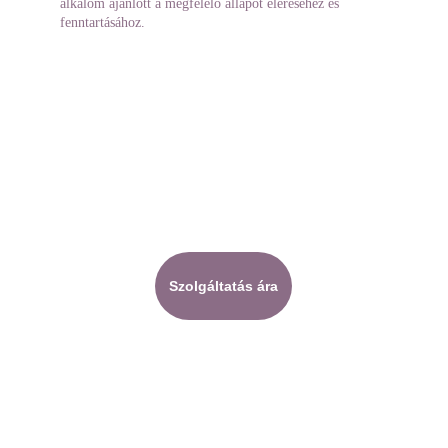
alkalom ajánlott a megfelelő állapot eléréséhez és 
fenntartásához.
Szolgáltatás ára
Sakura Szépségszalon
Nyitvatartás 
Az árváltozás jogát 
bejelentkezés alapján.
fenntartom.