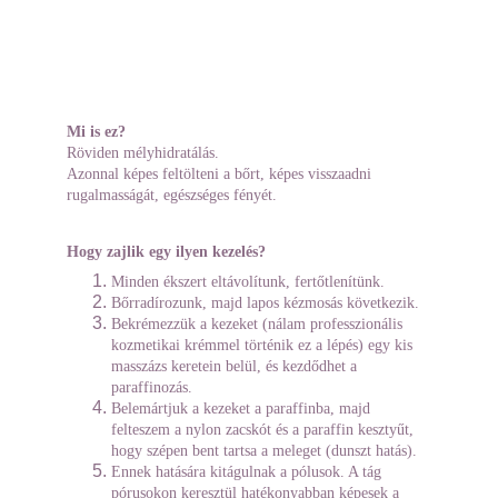
Mi is ez?
Röviden mélyhidratálás.
Azonnal képes feltölteni a bőrt, képes visszaadni 
rugalmasságát, egészséges fényét.
Hogy zajlik egy ilyen kezelés?
Minden ékszert eltávolítunk, fertőtlenítünk.
Bőrradírozunk, majd lapos kézmosás következik.
Bekrémezzük a kezeket (nálam professzionális 
kozmetikai krémmel történik ez a lépés) egy kis 
masszázs keretein belül, és kezdődhet a 
paraffinozás.
Belemártjuk a kezeket a paraffinba, majd 
felteszem a nylon zacskót és a paraffin kesztyűt, 
hogy szépen bent tartsa a meleget (dunszt hatás).
Ennek hatására kitágulnak a pólusok. A tág 
pórusokon keresztül hatékonyabban képesek a 