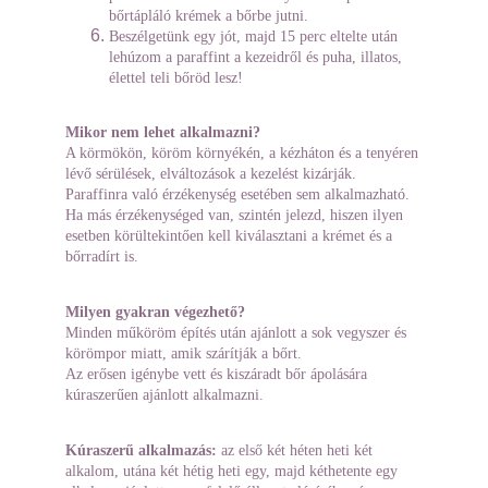
bőrtápláló krémek a bőrbe jutni.
Beszélgetünk egy jót, majd 15 perc eltelte után 
lehúzom a paraffint a kezeidről és puha, illatos, 
élettel teli bőröd lesz!
Mikor nem lehet alkalmazni?
A körmökön, köröm környékén, a kézháton és a tenyéren 
lévő sérülések, elváltozások a kezelést kizárják.
Paraffinra való érzékenység esetében sem alkalmazható. 
Ha más érzékenységed van, szintén jelezd, hiszen ilyen 
esetben körültekintően kell kiválasztani a krémet és a 
bőrradírt is.
Milyen gyakran végezhető?
Minden műköröm építés után ajánlott a sok vegyszer és 
körömpor miatt, amik szárítják a bőrt.
Az erősen igénybe vett és kiszáradt bőr ápolására 
kúraszerűen ajánlott alkalmazni.
Kúraszerű alkalmazás:
 az első két héten heti két 
alkalom, utána két hétig heti egy, majd kéthetente egy 