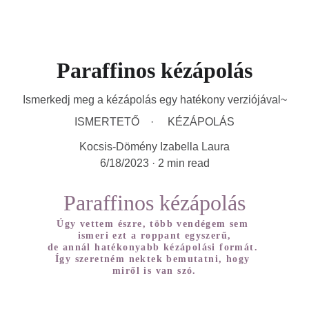
Paraffinos kézápolás
Ismerkedj meg a kézápolás egy hatékony verziójával~
ISMERTETŐ
KÉZÁPOLÁS
Kocsis-Dömény Izabella Laura
6/18/2023
2 min read
Paraffinos kézápolás
Úgy vettem észre, több vendégem sem 
ismeri ezt a roppant egyszerű,
de annál hatékonyabb kézápolási formát. 
Így szeretném nektek bemutatni, hogy 
miről is van szó.